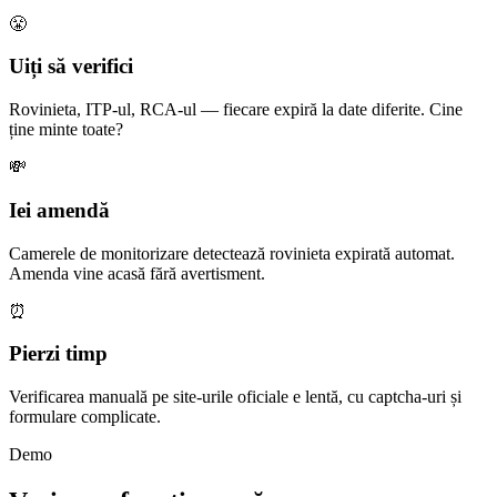
😤
Uiți să verifici
Rovinieta, ITP-ul, RCA-ul — fiecare expiră la date diferite. Cine
ține minte toate?
💸
Iei amendă
Camerele de monitorizare detectează rovinieta expirată automat.
Amenda vine acasă fără avertisment.
⏰
Pierzi timp
Verificarea manuală pe site-urile oficiale e lentă, cu captcha-uri și
formulare complicate.
Demo