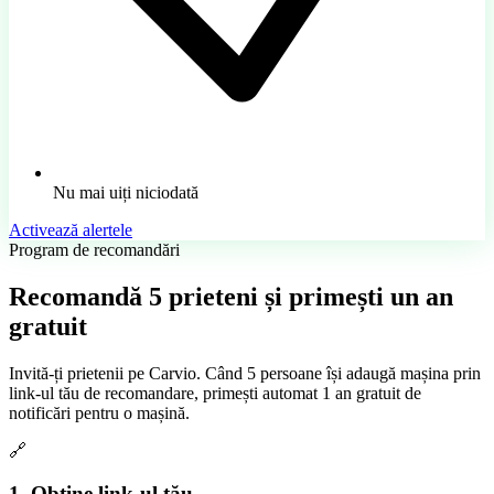
Nu mai uiți niciodată
Activează alertele
Program de recomandări
Recomandă
5 prieteni
și primești un an
gratuit
Invită-ți prietenii pe Carvio. Când 5 persoane își adaugă mașina prin
link-ul tău de recomandare, primești automat 1 an gratuit de
notificări pentru o mașină.
🔗
1. Obține link-ul tău