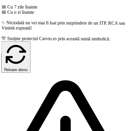
 Cu 7 zile înainte
 Cu o zi înainte
 Niciodată nu vei mai fi luat prin surprindere de un ITP, RCA sau
inietă expirată!
 Susține proiectul Carvio.ro prin această sumă simbolică.
Reluare demo