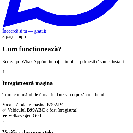
Încearcă și tu — gratuit
3 pași simpli
Cum funcționează?
Scrie-i pe WhatsApp în limbaj natural — primești răspuns instant.
1
Înregistrează mașina
Trimite numărul de înmatriculare sau o poză cu talonul.
Vreau să adaug mașina B99ABC
✅ Vehiculul
B99ABC
a fost înregistrat!
🚗 Volkswagen Golf
2
Verifica documentele