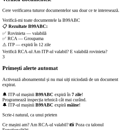
Cere verificarea tuturor documentelor sau doar ce te interesează.
Verifică-mi toate documentele la B99ABC
📋
Rezultate B99ABC:
✅ Rovinieta — valabilă
✅ RCA — Groupama
⚠️ ITP — expiră în 12 zile
Verifică RCA-ul
Am ITP-ul valabil?
E valabilă rovinieta?
3
Primești alerte automat
Activează abonamentul și nu mai uiți niciodată de un document
expirat.
🔔 ITP-ul mașinii
B99ABC
expiră în
7 zile
!
Programează inspecția tehnică cât mai curând.
🔔 ITP-ul mașinii
B99ABC
expiră
mâine
!
Scrie-i natural, ca unui prieten
Ce mașini am?
Am RCA-ul valabil?
📸 Poza cu talonul
Funcționalități