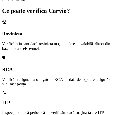
Ce poate verifica Carvio?
🛣️
Rovinieta
Verificăm instant dacă rovinieta mașinii tale este valabilă, direct din
baza de date eRovinieta.
🛡️
RCA
Verificăm asigurarea obligatorie RCA — data de expirare, asigurător
și număr poliță.
🔧
ITP
Inspecția tehnică periodică — verificăm dacă mașina ta are ITP-ul