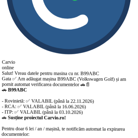
Carvio
online
Salut! Vreau datele pentru masina cu nr. B99ABC
Gata ✅ Am adăugat mașina B99ABC (Volkswagen Golf) și am
pornit automat verificarea documentelor 🚗📄
🚗
B99ABC
- Rovinietă: ✅ VALABIL (până la 22.11.2026)
- RCA: ✅ VALABIL (până la 16.06.2026)
- ITP: ✅ VALABIL (până la 03.10.2026)
🚗
Susține proiectul Carvio.ro!
entru doar 6 lei / an / mașină, te notificăm automat la expirarea
ocumentelor: