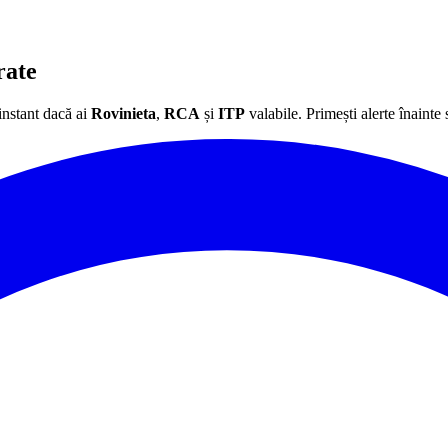
rate
instant dacă ai
Rovinieta
,
RCA
și
ITP
valabile. Primești alerte înainte 