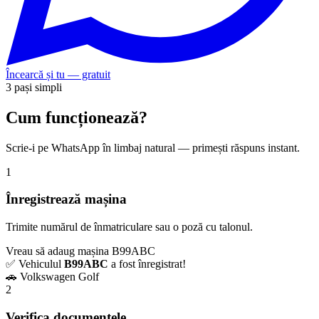
Încearcă și tu — gratuit
3 pași simpli
Cum funcționează?
Scrie-i pe WhatsApp în limbaj natural — primești răspuns instant.
1
Înregistrează mașina
Trimite numărul de înmatriculare sau o poză cu talonul.
Vreau să adaug mașina B99ABC
✅ Vehiculul
B99ABC
a fost înregistrat!
🚗 Volkswagen Golf
2
Verifica documentele