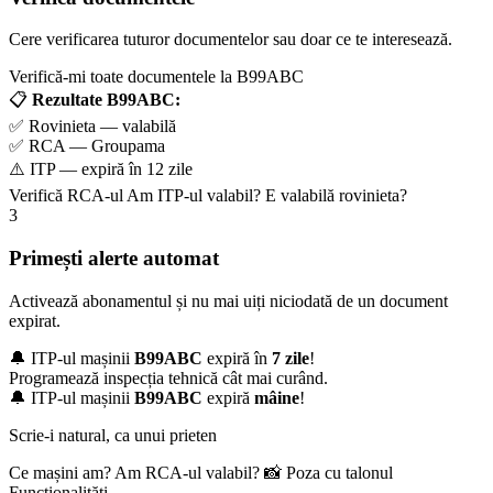
Cere verificarea tuturor documentelor sau doar ce te interesează.
Verifică-mi toate documentele la B99ABC
📋
Rezultate B99ABC:
✅ Rovinieta — valabilă
✅ RCA — Groupama
⚠️ ITP — expiră în 12 zile
Verifică RCA-ul
Am ITP-ul valabil?
E valabilă rovinieta?
3
Primești alerte automat
Activează abonamentul și nu mai uiți niciodată de un document
expirat.
🔔 ITP-ul mașinii
B99ABC
expiră în
7 zile
!
Programează inspecția tehnică cât mai curând.
🔔 ITP-ul mașinii
B99ABC
expiră
mâine
!
Scrie-i natural, ca unui prieten
Ce mașini am?
Am RCA-ul valabil?
📸 Poza cu talonul
Funcționalități