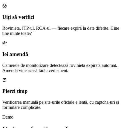
😤
Uiți să verifici
Rovinieta, ITP-ul, RCA-ul — fiecare expiră la date diferite. Cine
ține minte toate?
💸
Iei amendă
Camerele de monitorizare detectează rovinieta expirată automat.
Amenda vine acasă fără avertisment.
⏰
Pierzi timp
Verificarea manuală pe site-urile oficiale e lentă, cu captcha-uri și
formulare complicate.
Demo