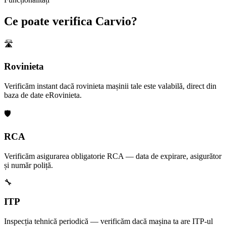
Ce poate verifica Carvio?
🛣️
Rovinieta
Verificăm instant dacă rovinieta mașinii tale este valabilă, direct din
baza de date eRovinieta.
🛡️
RCA
Verificăm asigurarea obligatorie RCA — data de expirare, asigurător
și număr poliță.
🔧
ITP
Inspecția tehnică periodică — verificăm dacă mașina ta are ITP-ul