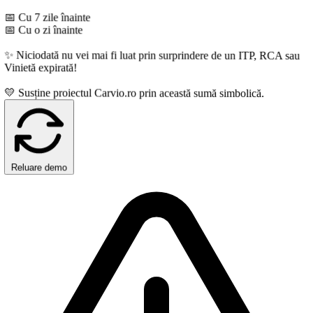
 Cu 7 zile înainte
 Cu o zi înainte
 Niciodată nu vei mai fi luat prin surprindere de un ITP, RCA sau
inietă expirată!
 Susține proiectul Carvio.ro prin această sumă simbolică.
Reluare demo