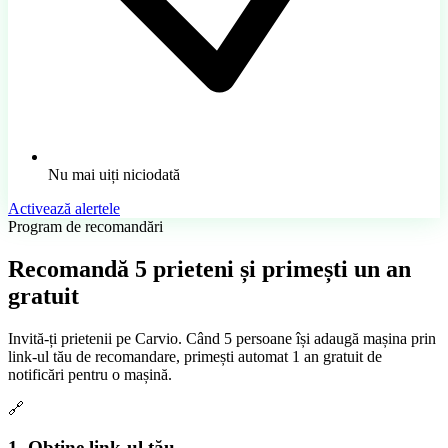
Nu mai uiți niciodată
Activează alertele
Program de recomandări
Recomandă
5 prieteni
și primești un an
gratuit
Invită-ți prietenii pe Carvio. Când 5 persoane își adaugă mașina prin
link-ul tău de recomandare, primești automat 1 an gratuit de
notificări pentru o mașină.
🔗
1. Obține link-ul tău