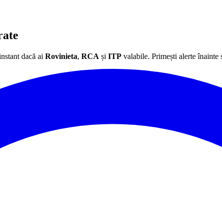
rate
instant dacă ai
Rovinieta
,
RCA
și
ITP
valabile. Primești alerte înainte 