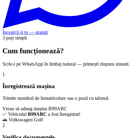
Încearcă și tu — gratuit
3 pași simpli
Cum funcționează?
Scrie-i pe WhatsApp în limbaj natural — primești răspuns instant.
1
Înregistrează mașina
Trimite numărul de înmatriculare sau o poză cu talonul.
Vreau să adaug mașina B99ABC
✅ Vehiculul
B99ABC
a fost înregistrat!
🚗 Volkswagen Golf
2
Verifica documentele