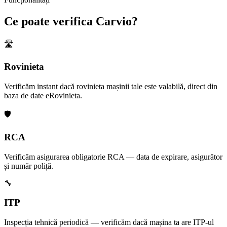
Ce poate verifica Carvio?
🛣️
Rovinieta
Verificăm instant dacă rovinieta mașinii tale este valabilă, direct din
baza de date eRovinieta.
🛡️
RCA
Verificăm asigurarea obligatorie RCA — data de expirare, asigurător
și număr poliță.
🔧
ITP
Inspecția tehnică periodică — verificăm dacă mașina ta are ITP-ul