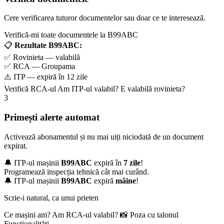
Cere verificarea tuturor documentelor sau doar ce te interesează.
Verifică-mi toate documentele la B99ABC
📋
Rezultate B99ABC:
✅ Rovinieta — valabilă
✅ RCA — Groupama
⚠️ ITP — expiră în 12 zile
Verifică RCA-ul
Am ITP-ul valabil?
E valabilă rovinieta?
3
Primești alerte automat
Activează abonamentul și nu mai uiți niciodată de un document
expirat.
🔔 ITP-ul mașinii
B99ABC
expiră în
7 zile
!
Programează inspecția tehnică cât mai curând.
🔔 ITP-ul mașinii
B99ABC
expiră
mâine
!
Scrie-i natural, ca unui prieten
Ce mașini am?
Am RCA-ul valabil?
📸 Poza cu talonul
Funcționalități