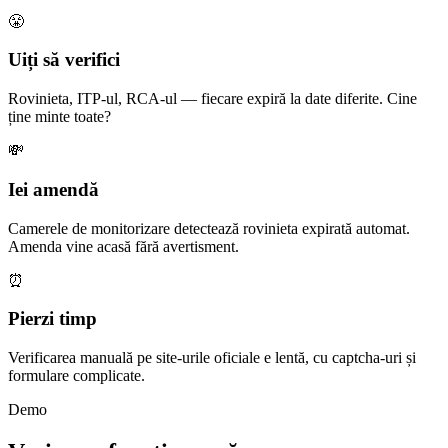
😤
Uiți să verifici
Rovinieta, ITP-ul, RCA-ul — fiecare expiră la date diferite. Cine
ține minte toate?
💸
Iei amendă
Camerele de monitorizare detectează rovinieta expirată automat.
Amenda vine acasă fără avertisment.
⏰
Pierzi timp
Verificarea manuală pe site-urile oficiale e lentă, cu captcha-uri și
formulare complicate.
Demo