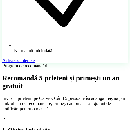
Nu mai uiți niciodată
Activează alertele
Program de recomandări
Recomandă
5 prieteni
și primești un an
gratuit
Invită-ți prietenii pe Carvio. Când 5 persoane își adaugă mașina prin
link-ul tău de recomandare, primești automat 1 an gratuit de
notificări pentru o mașină.
🔗
1. Obține link-ul tău