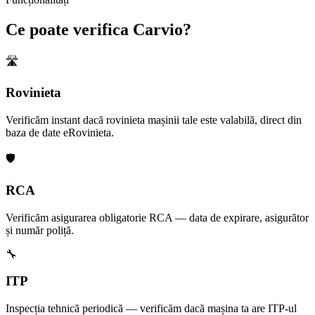
Ce poate verifica Carvio?
🛣️
Rovinieta
Verificăm instant dacă rovinieta mașinii tale este valabilă, direct din
baza de date eRovinieta.
🛡️
RCA
Verificăm asigurarea obligatorie RCA — data de expirare, asigurător
și număr poliță.
🔧
ITP
Inspecția tehnică periodică — verificăm dacă mașina ta are ITP-ul