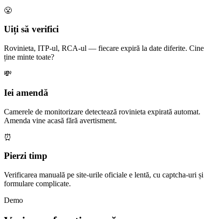
😤
Uiți să verifici
Rovinieta, ITP-ul, RCA-ul — fiecare expiră la date diferite. Cine
ține minte toate?
💸
Iei amendă
Camerele de monitorizare detectează rovinieta expirată automat.
Amenda vine acasă fără avertisment.
⏰
Pierzi timp
Verificarea manuală pe site-urile oficiale e lentă, cu captcha-uri și
formulare complicate.
Demo