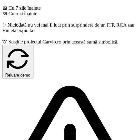
📅 Cu 7 zile înainte
📅 Cu o zi înainte
✨ Niciodată nu vei mai fi luat prin surprindere de un ITP, RCA sau
inietă expirată!
 Susține proiectul Carvio.ro prin această sumă simbolică.
Reluare demo