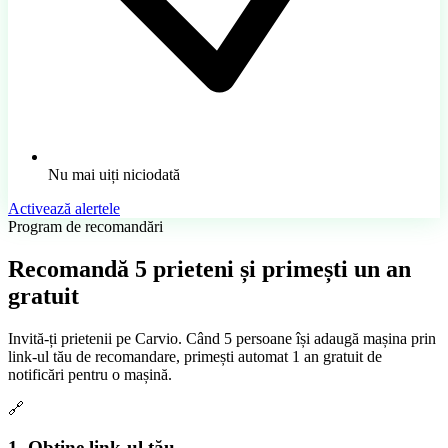
Nu mai uiți niciodată
Activează alertele
Program de recomandări
Recomandă
5 prieteni
și primești un an
gratuit
Invită-ți prietenii pe Carvio. Când 5 persoane își adaugă mașina prin
link-ul tău de recomandare, primești automat 1 an gratuit de
notificări pentru o mașină.
🔗
1. Obține link-ul tău