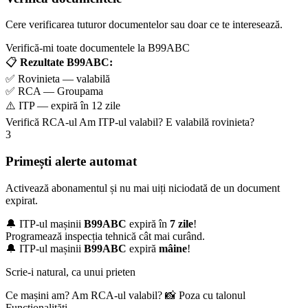
Cere verificarea tuturor documentelor sau doar ce te interesează.
Verifică-mi toate documentele la B99ABC
📋
Rezultate B99ABC:
✅ Rovinieta — valabilă
✅ RCA — Groupama
⚠️ ITP — expiră în 12 zile
Verifică RCA-ul
Am ITP-ul valabil?
E valabilă rovinieta?
3
Primești alerte automat
Activează abonamentul și nu mai uiți niciodată de un document
expirat.
🔔 ITP-ul mașinii
B99ABC
expiră în
7 zile
!
Programează inspecția tehnică cât mai curând.
🔔 ITP-ul mașinii
B99ABC
expiră
mâine
!
Scrie-i natural, ca unui prieten
Ce mașini am?
Am RCA-ul valabil?
📸 Poza cu talonul
Funcționalități