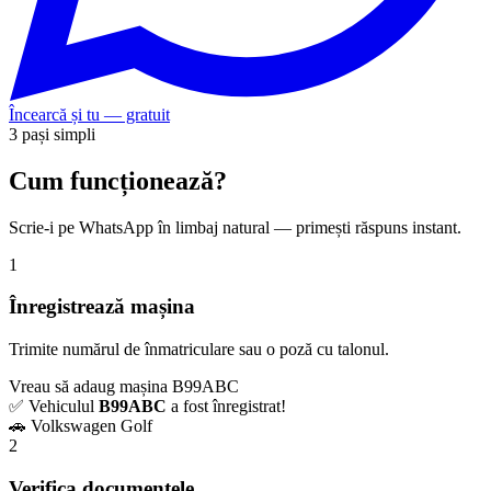
Încearcă și tu — gratuit
3 pași simpli
Cum funcționează?
Scrie-i pe WhatsApp în limbaj natural — primești răspuns instant.
1
Înregistrează mașina
Trimite numărul de înmatriculare sau o poză cu talonul.
Vreau să adaug mașina B99ABC
✅ Vehiculul
B99ABC
a fost înregistrat!
🚗 Volkswagen Golf
2
Verifica documentele