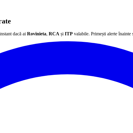
rate
instant dacă ai
Rovinieta
,
RCA
și
ITP
valabile. Primești alerte înainte 