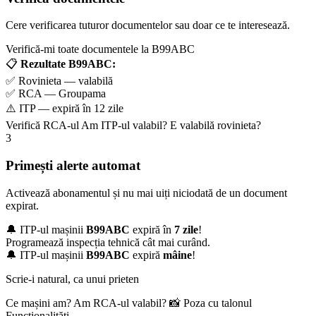
Cere verificarea tuturor documentelor sau doar ce te interesează.
Verifică-mi toate documentele la B99ABC
📋
Rezultate B99ABC:
✅ Rovinieta — valabilă
✅ RCA — Groupama
⚠️ ITP — expiră în 12 zile
Verifică RCA-ul
Am ITP-ul valabil?
E valabilă rovinieta?
3
Primești alerte automat
Activează abonamentul și nu mai uiți niciodată de un document
expirat.
🔔 ITP-ul mașinii
B99ABC
expiră în
7 zile
!
Programează inspecția tehnică cât mai curând.
🔔 ITP-ul mașinii
B99ABC
expiră
mâine
!
Scrie-i natural, ca unui prieten
Ce mașini am?
Am RCA-ul valabil?
📸 Poza cu talonul
Funcționalități