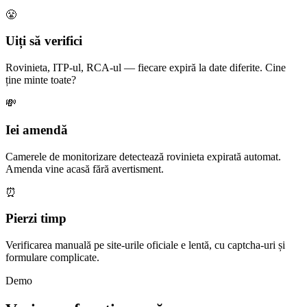
😤
Uiți să verifici
Rovinieta, ITP-ul, RCA-ul — fiecare expiră la date diferite. Cine
ține minte toate?
💸
Iei amendă
Camerele de monitorizare detectează rovinieta expirată automat.
Amenda vine acasă fără avertisment.
⏰
Pierzi timp
Verificarea manuală pe site-urile oficiale e lentă, cu captcha-uri și
formulare complicate.
Demo