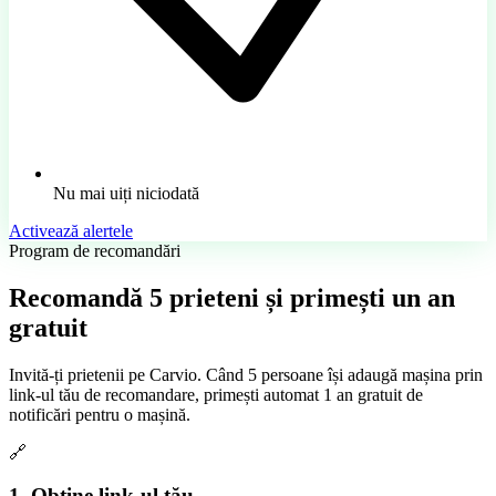
Nu mai uiți niciodată
Activează alertele
Program de recomandări
Recomandă
5 prieteni
și primești un an
gratuit
Invită-ți prietenii pe Carvio. Când 5 persoane își adaugă mașina prin
link-ul tău de recomandare, primești automat 1 an gratuit de
notificări pentru o mașină.
🔗
1. Obține link-ul tău