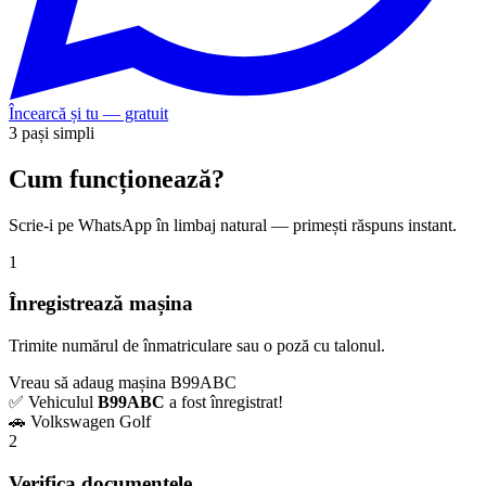
Încearcă și tu — gratuit
3 pași simpli
Cum funcționează?
Scrie-i pe WhatsApp în limbaj natural — primești răspuns instant.
1
Înregistrează mașina
Trimite numărul de înmatriculare sau o poză cu talonul.
Vreau să adaug mașina B99ABC
✅ Vehiculul
B99ABC
a fost înregistrat!
🚗 Volkswagen Golf
2
Verifica documentele