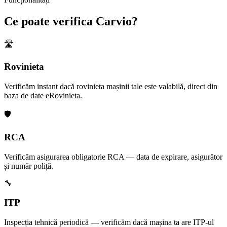
Ce poate verifica Carvio?
🛣️
Rovinieta
Verificăm instant dacă rovinieta mașinii tale este valabilă, direct din
baza de date eRovinieta.
🛡️
RCA
Verificăm asigurarea obligatorie RCA — data de expirare, asigurător
și număr poliță.
🔧
ITP
Inspecția tehnică periodică — verificăm dacă mașina ta are ITP-ul