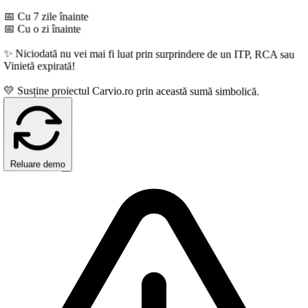
 Cu 7 zile înainte
 Cu o zi înainte
 Niciodată nu vei mai fi luat prin surprindere de un ITP, RCA sau
inietă expirată!
 Susține proiectul Carvio.ro prin această sumă simbolică.
Reluare demo