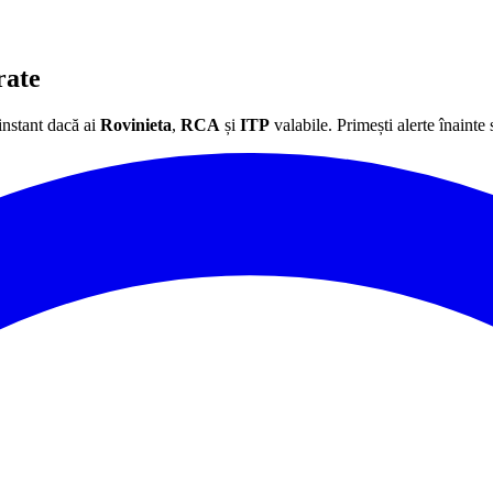
rate
instant dacă ai
Rovinieta
,
RCA
și
ITP
valabile. Primești alerte înainte 