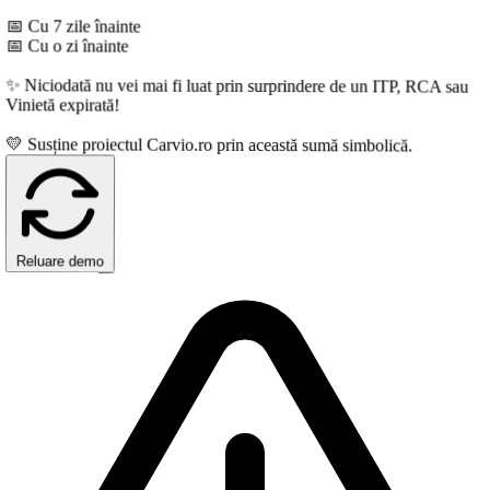
 Cu 7 zile înainte
 Cu o zi înainte
 Niciodată nu vei mai fi luat prin surprindere de un ITP, RCA sau
inietă expirată!
 Susține proiectul Carvio.ro prin această sumă simbolică.
Reluare demo