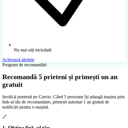
Nu mai uiți niciodată
Activează alertele
Program de recomandări
Recomandă
5 prieteni
și primești un an
gratuit
Invită-ți prietenii pe Carvio. Când 5 persoane își adaugă mașina prin
link-ul tău de recomandare, primești automat 1 an gratuit de
notificări pentru o mașină.
🔗
1. Obține link-ul tău