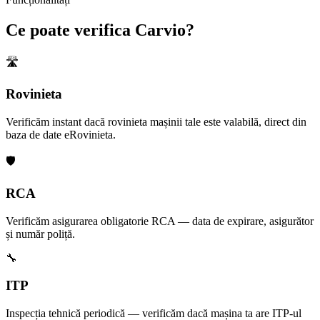
Ce poate verifica Carvio?
🛣️
Rovinieta
Verificăm instant dacă rovinieta mașinii tale este valabilă, direct din
baza de date eRovinieta.
🛡️
RCA
Verificăm asigurarea obligatorie RCA — data de expirare, asigurător
și număr poliță.
🔧
ITP
Inspecția tehnică periodică — verificăm dacă mașina ta are ITP-ul