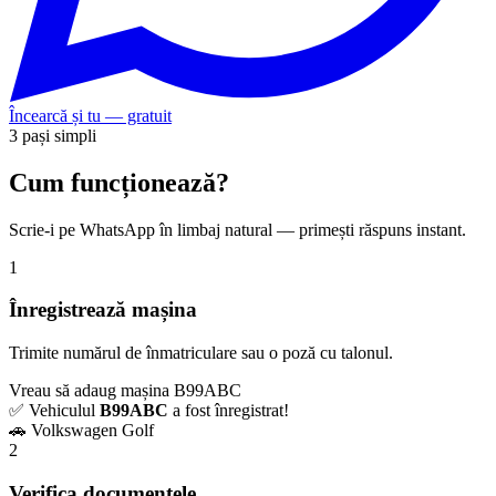
Încearcă și tu — gratuit
3 pași simpli
Cum funcționează?
Scrie-i pe WhatsApp în limbaj natural — primești răspuns instant.
1
Înregistrează mașina
Trimite numărul de înmatriculare sau o poză cu talonul.
Vreau să adaug mașina B99ABC
✅ Vehiculul
B99ABC
a fost înregistrat!
🚗 Volkswagen Golf
2
Verifica documentele