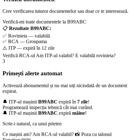
Cere verificarea tuturor documentelor sau doar ce te interesează.
Verifică-mi toate documentele la B99ABC
📋
Rezultate B99ABC:
✅ Rovinieta — valabilă
✅ RCA — Groupama
⚠️ ITP — expiră în 12 zile
Verifică RCA-ul
Am ITP-ul valabil?
E valabilă rovinieta?
3
Primești alerte automat
Activează abonamentul și nu mai uiți niciodată de un document
expirat.
🔔 ITP-ul mașinii
B99ABC
expiră în
7 zile
!
Programează inspecția tehnică cât mai curând.
🔔 ITP-ul mașinii
B99ABC
expiră
mâine
!
Scrie-i natural, ca unui prieten
Ce mașini am?
Am RCA-ul valabil?
📸 Poza cu talonul
Funcționalități