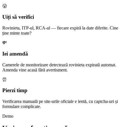
😤
Uiți să verifici
Rovinieta, ITP-ul, RCA-ul — fiecare expiră la date diferite. Cine
ține minte toate?
💸
Iei amendă
Camerele de monitorizare detectează rovinieta expirată automat.
Amenda vine acasă fără avertisment.
⏰
Pierzi timp
Verificarea manuală pe site-urile oficiale e lentă, cu captcha-uri și
formulare complicate.
Demo