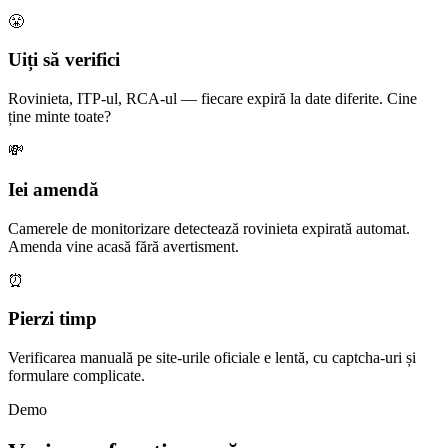
😤
Uiți să verifici
Rovinieta, ITP-ul, RCA-ul — fiecare expiră la date diferite. Cine
ține minte toate?
💸
Iei amendă
Camerele de monitorizare detectează rovinieta expirată automat.
Amenda vine acasă fără avertisment.
⏰
Pierzi timp
Verificarea manuală pe site-urile oficiale e lentă, cu captcha-uri și
formulare complicate.
Demo