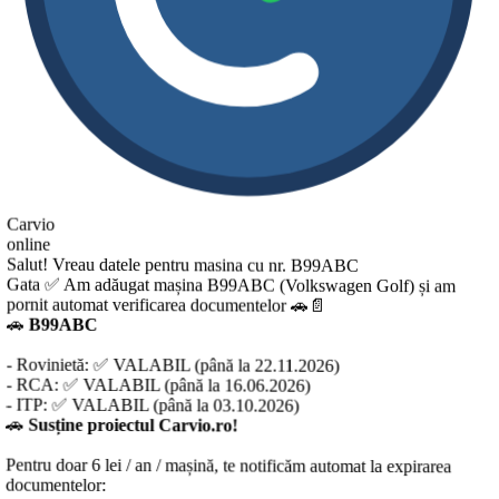
Carvio
online
Salut! Vreau datele pentru masina cu nr. B99ABC
Gata ✅ Am adăugat mașina B99ABC (Volkswagen Golf) și am
pornit automat verificarea documentelor 🚗📄
🚗
B99ABC
- Rovinietă: ✅ VALABIL (până la 22.11.2026)
- RCA: ✅ VALABIL (până la 16.06.2026)
- ITP: ✅ VALABIL (până la 03.10.2026)
🚗
Susține proiectul Carvio.ro!
entru doar 6 lei / an / mașină, te notificăm automat la expirarea
ocumentelor: