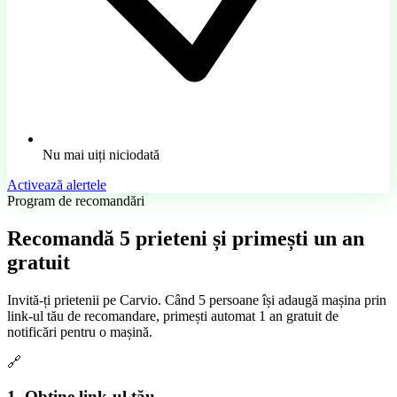
Nu mai uiți niciodată
Activează alertele
Program de recomandări
Recomandă
5 prieteni
și primești un an
gratuit
Invită-ți prietenii pe Carvio. Când 5 persoane își adaugă mașina prin
link-ul tău de recomandare, primești automat 1 an gratuit de
notificări pentru o mașină.
🔗
1. Obține link-ul tău