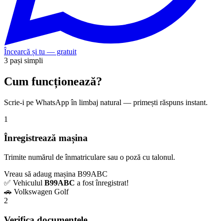
Încearcă și tu — gratuit
3 pași simpli
Cum funcționează?
Scrie-i pe WhatsApp în limbaj natural — primești răspuns instant.
1
Înregistrează mașina
Trimite numărul de înmatriculare sau o poză cu talonul.
Vreau să adaug mașina B99ABC
✅ Vehiculul
B99ABC
a fost înregistrat!
🚗 Volkswagen Golf
2
Verifica documentele