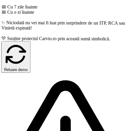
 Cu 7 zile înainte
 Cu o zi înainte
 Niciodată nu vei mai fi luat prin surprindere de un ITP, RCA sau
inietă expirată!
 Susține proiectul Carvio.ro prin această sumă simbolică.
Reluare demo