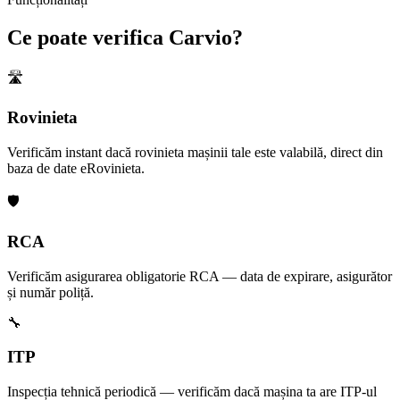
Ce poate verifica Carvio?
🛣️
Rovinieta
Verificăm instant dacă rovinieta mașinii tale este valabilă, direct din
baza de date eRovinieta.
🛡️
RCA
Verificăm asigurarea obligatorie RCA — data de expirare, asigurător
și număr poliță.
🔧
ITP
Inspecția tehnică periodică — verificăm dacă mașina ta are ITP-ul