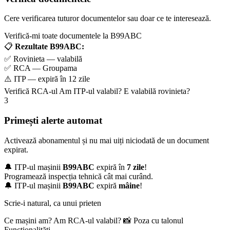
Cere verificarea tuturor documentelor sau doar ce te interesează.
Verifică-mi toate documentele la B99ABC
📋
Rezultate B99ABC:
✅ Rovinieta — valabilă
✅ RCA — Groupama
⚠️ ITP — expiră în 12 zile
Verifică RCA-ul
Am ITP-ul valabil?
E valabilă rovinieta?
3
Primești alerte automat
Activează abonamentul și nu mai uiți niciodată de un document
expirat.
🔔 ITP-ul mașinii
B99ABC
expiră în
7 zile
!
Programează inspecția tehnică cât mai curând.
🔔 ITP-ul mașinii
B99ABC
expiră
mâine
!
Scrie-i natural, ca unui prieten
Ce mașini am?
Am RCA-ul valabil?
📸 Poza cu talonul
Funcționalități